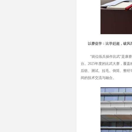
以赛促学：比学赶超，破风
“岗位练兵操作比武”是
台。
2025
年度的比武大赛，覆盖
后纺、测试、拉毛、倒筒、整经等
间的技术交流与融合。