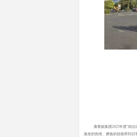
康赛妮集团
2025
年度“岗位
激发的热情、磨炼的技能带到日