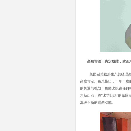
高层寄语：肯定成绩，擘画
集团副总裁兼生产总经理
高度肯定。秦总指出，一年一度的
的机遇与挑战，集团比以往任何
为新起点，将“比学赶超”的氛围
源源不断的强劲动能。